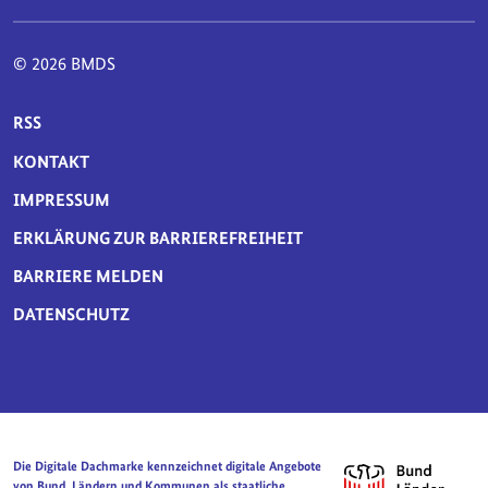
© 2026 BMDS
SERVICE-NAVIGATION FUSSBEREICH
RSS
KONTAKT
IMPRESSUM
ERKLÄRUNG ZUR BARRIEREFREIHEIT
BARRIERE MELDEN
DATENSCHUTZ
Die Digitale Dachmarke kennzeichnet digitale Angebote
von Bund, Ländern und Kommunen als staatliche