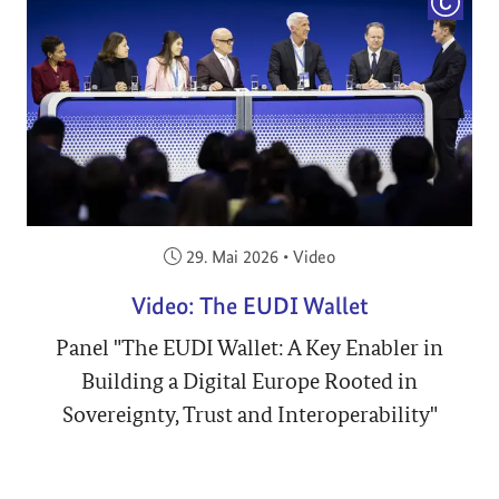
COPYRI
Veröffentlicht am:
29. Mai 2026
•
Video
Video: The EUDI Wallet
Panel "The EUDI Wallet: A Key Enabler in
Building a Digital Europe Rooted in
Sovereignty, Trust and Interoperability"