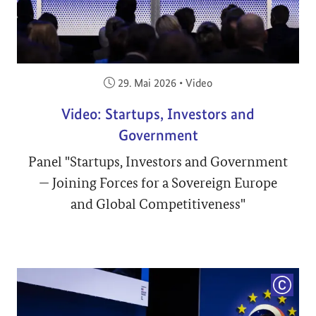
Veröffentlicht am:
29. Mai 2026
•
Video
Video: Startups, Investors and
Government
Panel "Startups, Investors and Government
— Joining Forces for a Sovereign Europe
and Global Competitiveness"
COPYRI