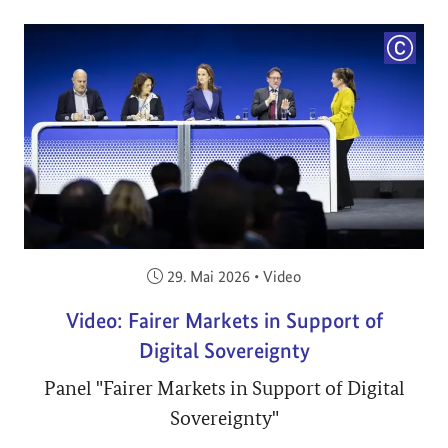
COPYRI
Veröffentlicht am:
29. Mai 2026
•
Video
Video: Fairer Markets in Support of
Digital Sovereignty
Panel "Fairer Markets in Support of Digital
Sovereignty"