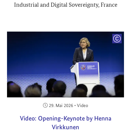
Industrial and Digital Sovereignty, France
COPYRI
Veröffentlicht am:
29. Mai 2026
•
Video
Video: Opening-Keynote by Henna
Virkkunen