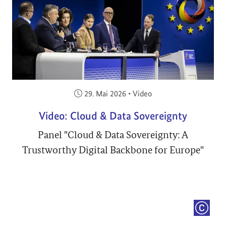
Veröffentlicht am:
29. Mai 2026
•
Video
Video: Cloud & Data Sovereignty
Panel "Cloud & Data Sovereignty: A
Trustworthy Digital Backbone for Europe"
COPYRI