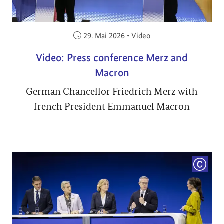
Veröffentlicht am:
29. Mai 2026
•
Video
Video: Press conference Merz and
Macron
German Chancellor Friedrich Merz with
french President Emmanuel Macron
COPYRI