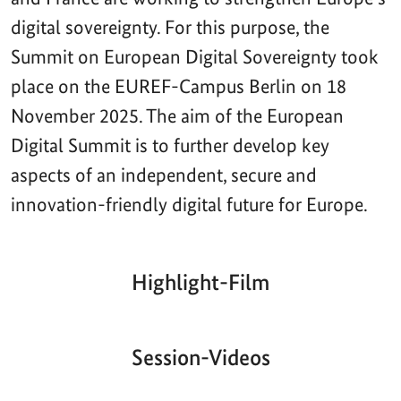
digital sovereignty. For this purpose, the
Summit on European Digital Sovereignty took
place on the EUREF-Campus Berlin on 18
November 2025. The aim of the European
Digital Summit is to further develop key
aspects of an independent, secure and
innovation-friendly digital future for Europe.
Highlight-Film
Aktueller
Gesamtlaufzeit
00:00
|
00:00
Zeitpunkt
Video-
Player
Session-Videos