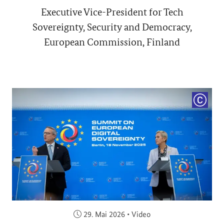
Executive Vice-President for Tech
Sovereignty, Security and Democracy,
European Commission, Finland
COPYRI
Veröffentlicht am:
29. Mai 2026
•
Video