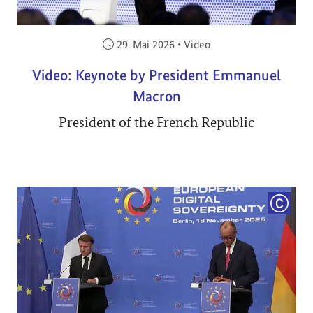
Veröffentlicht am:
29. Mai 2026
•
Video
Video: Keynote by President Emmanuel
Macron
President of the French Republic
COPYRI