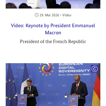
Veröffentlicht am:
29. Mai 2026
•
Video
Video: Keynote by President Emmanuel
Macron
President of the French Republic
COPYRI