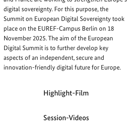
digital sovereignty. For this purpose, the
Summit on European Digital Sovereignty took
place on the EUREF-Campus Berlin on 18
November 2025. The aim of the European
Digital Summit is to further develop key
aspects of an independent, secure and
innovation-friendly digital future for Europe.
Highlight-Film
Aktueller
Gesamtlaufzeit
00:00
|
00:00
Zeitpunkt
Video-
Player
Session-Videos