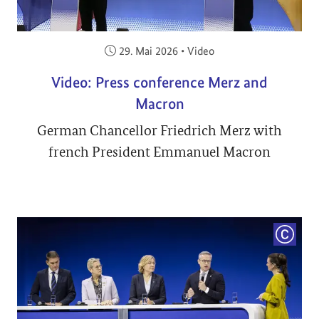
Veröffentlicht am:
29. Mai 2026
•
Video
Video: Press conference Merz and
Macron
German Chancellor Friedrich Merz with
french President Emmanuel Macron
COPYRI