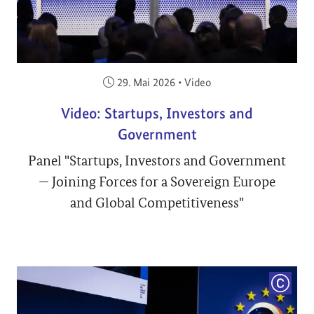
Veröffentlicht am:
29. Mai 2026
•
Video
Video: Startups, Investors and
Government
Panel "Startups, Investors and Government
— Joining Forces for a Sovereign Europe
and Global Competitiveness"
COPYRI