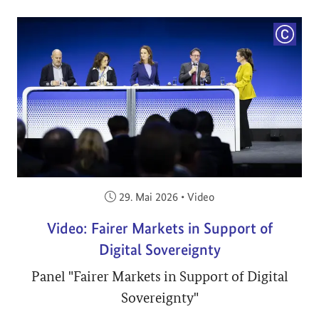
COPYRI
Veröffentlicht am:
29. Mai 2026
•
Video
Video: Fairer Markets in Support of
Digital Sovereignty
Panel "Fairer Markets in Support of Digital
Sovereignty"