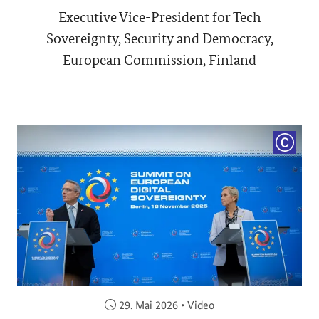
Executive Vice-President for Tech
Sovereignty, Security and Democracy,
European Commission, Finland
COPYRI
Veröffentlicht am:
29. Mai 2026
•
Video