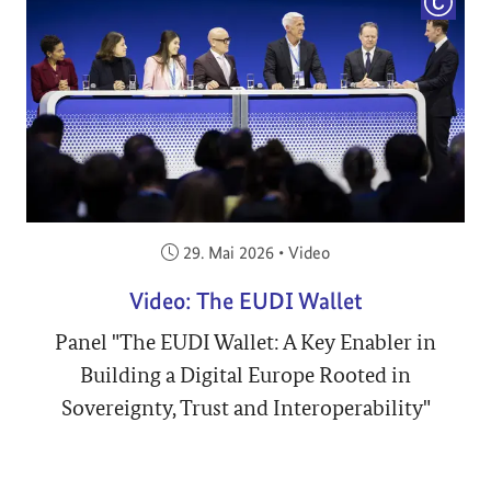
COPYRI
Veröffentlicht am:
29. Mai 2026
•
Video
Video: The EUDI Wallet
Panel "The EUDI Wallet: A Key Enabler in
Building a Digital Europe Rooted in
Sovereignty, Trust and Interoperability"