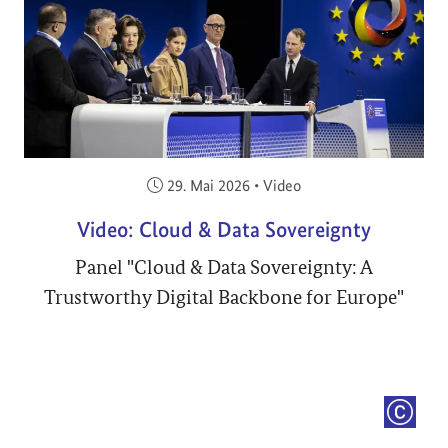
Veröffentlicht am:
29. Mai 2026
•
Video
Video: Cloud & Data Sovereignty
Panel "Cloud & Data Sovereignty: A
Trustworthy Digital Backbone for Europe"
COPYRI