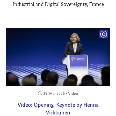
Industrial and Digital Sovereignty, France
COPYRI
Veröffentlicht am:
29. Mai 2026
•
Video
Video: Opening-Keynote by Henna
Virkkunen