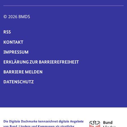
© 2026 BMDS
SERVICE-NAVIGATION FUSSBEREICH
RSS
KONTAKT
IMPRESSUM
ERKLÄRUNG ZUR BARRIEREFREIHEIT
BARRIERE MELDEN
DATENSCHUTZ
Die Digitale Dachmarke kennzeichnet digitale Angebote
von Bund, Ländern und Kommunen als staatliche