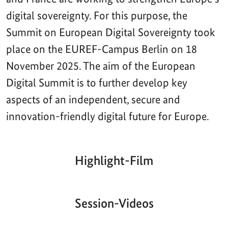
digital sovereignty. For this purpose, the
Summit on European Digital Sovereignty took
place on the EUREF-Campus Berlin on 18
November 2025. The aim of the European
Digital Summit is to further develop key
aspects of an independent, secure and
innovation-friendly digital future for Europe.
Highlight-Film
Aktueller
Gesamtlaufzeit
00:00
|
00:00
Zeitpunkt
Video-
Player
Session-Videos