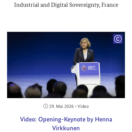
Industrial and Digital Sovereignty, France
COPYRI
Veröffentlicht am:
29. Mai 2026
•
Video
Video: Opening-Keynote by Henna
Virkkunen