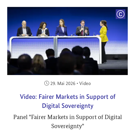
COPYRI
Veröffentlicht am:
29. Mai 2026
•
Video
Video: Fairer Markets in Support of
Digital Sovereignty
Panel "Fairer Markets in Support of Digital
Sovereignty"