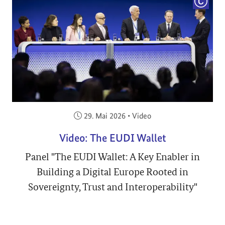
COPYRI
Veröffentlicht am:
29. Mai 2026
•
Video
Video: The EUDI Wallet
Panel "The EUDI Wallet: A Key Enabler in
Building a Digital Europe Rooted in
Sovereignty, Trust and Interoperability"