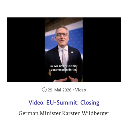
Veröffentlicht am:
29. Mai 2026
•
Video
Video: EU-Summit: Closing
German Minister Karsten Wildberger