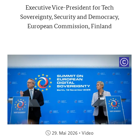
Executive Vice-President for Tech
Sovereignty, Security and Democracy,
European Commission, Finland
COPYRI
Veröffentlicht am:
29. Mai 2026
•
Video