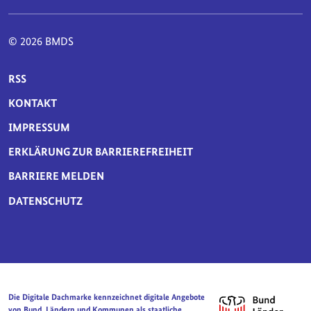
© 2026 BMDS
SERVICE-NAVIGATION FUSSBEREICH
RSS
KONTAKT
IMPRESSUM
ERKLÄRUNG ZUR BARRIEREFREIHEIT
BARRIERE MELDEN
DATENSCHUTZ
Die Digitale Dachmarke kennzeichnet digitale Angebote
von Bund, Ländern und Kommunen als staatliche