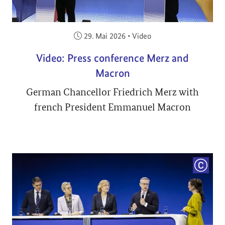
Veröffentlicht am:
29. Mai 2026
•
Video
Video: Press conference Merz and
Macron
German Chancellor Friedrich Merz with
french President Emmanuel Macron
COPYRI