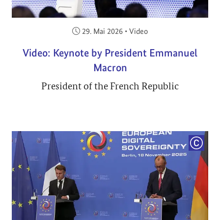
Veröffentlicht am:
29. Mai 2026
•
Video
Video: Keynote by President Emmanuel
Macron
President of the French Republic
COPYRI