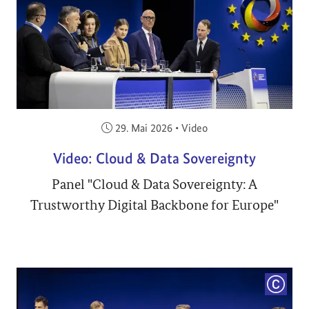
Veröffentlicht am:
29. Mai 2026
•
Video
Video: Cloud & Data Sovereignty
Panel "Cloud & Data Sovereignty: A
Trustworthy Digital Backbone for Europe"
COPYRI