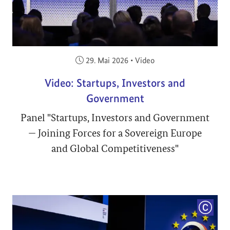
Veröffentlicht am:
29. Mai 2026
•
Video
Video: Startups, Investors and
Government
Panel "Startups, Investors and Government
— Joining Forces for a Sovereign Europe
and Global Competitiveness"
COPYRI