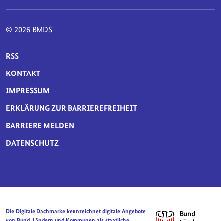
© 2026 BMDS
SERVICE-NAVIGATION FUSSBEREICH
RSS
KONTAKT
IMPRESSUM
ERKLÄRUNG ZUR BARRIEREFREIHEIT
BARRIERE MELDEN
DATENSCHUTZ
Die Digitale Dachmarke kennzeichnet digitale Angebote
von Bund, Ländern und Kommunen als staatliche