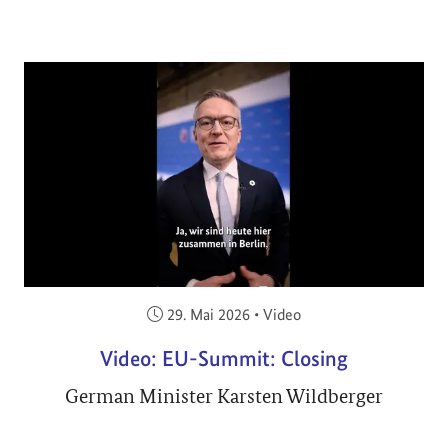
Veröffentlicht am:
29. Mai 2026
•
Video
Video: EU-Summit: Closing
German Minister Karsten Wildberger