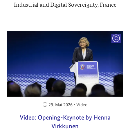
Industrial and Digital Sovereignty, France
COPYRI
Veröffentlicht am:
29. Mai 2026
•
Video
Video: Opening-Keynote by Henna
Virkkunen