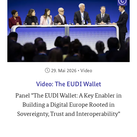
COPYRI
Veröffentlicht am:
29. Mai 2026
•
Video
Video: The EUDI Wallet
Panel "The EUDI Wallet: A Key Enabler in
Building a Digital Europe Rooted in
Sovereignty, Trust and Interoperability"