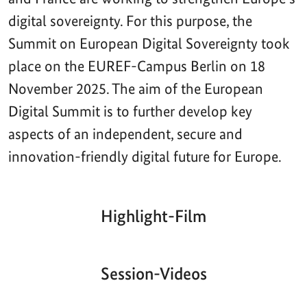
digital sovereignty. For this purpose, the
Summit on European Digital Sovereignty took
place on the EUREF-Campus Berlin on 18
November 2025. The aim of the European
Digital Summit is to further develop key
aspects of an independent, secure and
innovation-friendly digital future for Europe.
Highlight-Film
Aktueller
Gesamtlaufzeit
00:00
|
00:00
Zeitpunkt
Video-
Player
Session-Videos