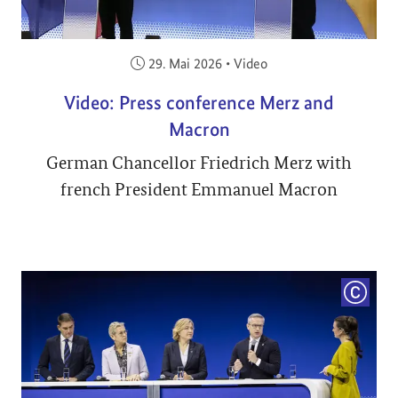
Veröffentlicht am:
29. Mai 2026
•
Video
Video: Press conference Merz and
Macron
German Chancellor Friedrich Merz with
french President Emmanuel Macron
COPYRI