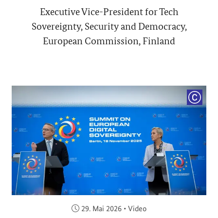
Executive Vice-President for Tech
Sovereignty, Security and Democracy,
European Commission, Finland
COPYRI
Veröffentlicht am:
29. Mai 2026
•
Video