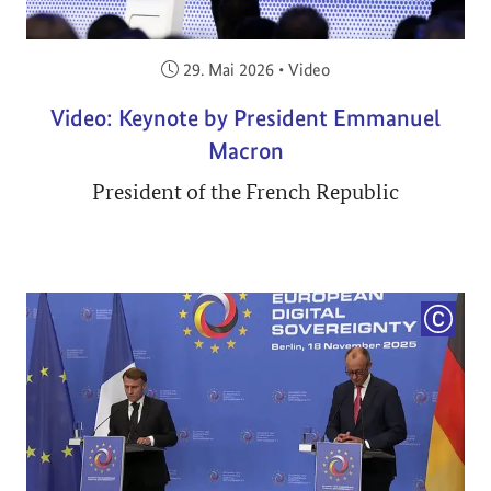
Veröffentlicht am:
29. Mai 2026
•
Video
Video: Keynote by President Emmanuel
Macron
President of the French Republic
COPYRI