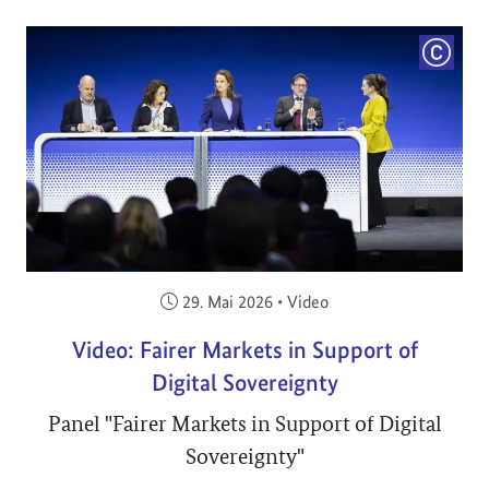
COPYRI
Veröffentlicht am:
29. Mai 2026
•
Video
Video: Fairer Markets in Support of
Digital Sovereignty
Panel "Fairer Markets in Support of Digital
Sovereignty"