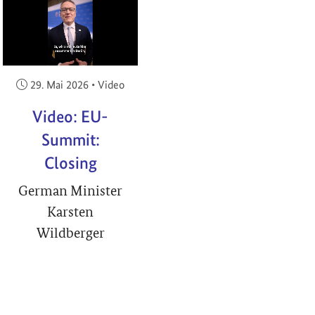
RIGHT
Veröffentlicht am:
29. Mai 2026
•
Video
Video: EU-
Summit:
Closing
German Minister
Karsten
Wildberger