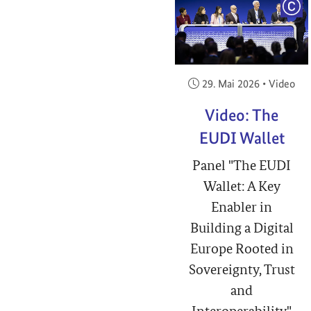
COP
Veröffentlicht am:
29. Mai 2026
•
Video
Video: The
EUDI Wallet
Panel "The EUDI
Wallet: A Key
Enabler in
Building a Digital
Europe Rooted in
Sovereignty, Trust
and
Interoperability"