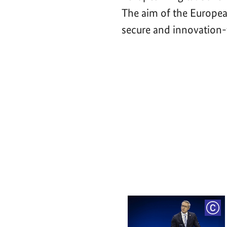
The aim of the Europea
secure and innovation-f
Video-
Player
COP