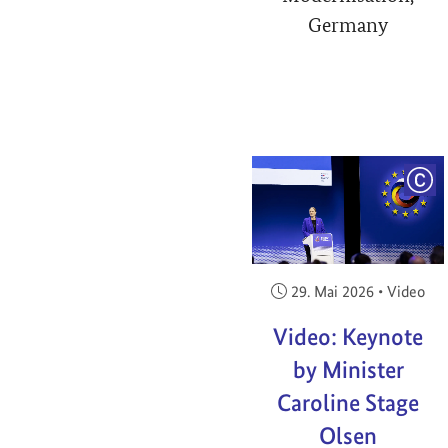
Germany
COP
Veröffentlicht am:
29. Mai 2026
•
Video
Video: Keynote
by Minister
Caroline Stage
Olsen