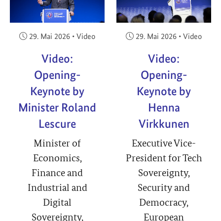
Veröffentlicht am:
Veröffentlicht am:
29. Mai 2026
•
Video
29. Mai 2026
•
Video
Video:
Video:
Opening-
Opening-
Keynote by
Keynote by
Minister Roland
Henna
Lescure
Virkkunen
Minister of
Executive Vice-
Economics,
President for Tech
Finance and
Sovereignty,
Industrial and
Security and
Digital
Democracy,
Sovereignty,
European