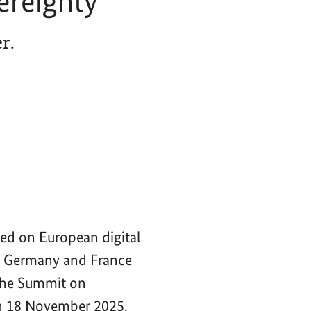
ereignty
r.
ced on European digital
of Germany and France
 the Summit on
n 18 November 2025.