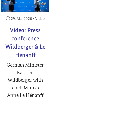
Veröffentlicht am:
29. Mai 2026
•
Video
Video: Press
conference
Wildberger & Le
Hénanff
German Minister
Karsten
Wildberger with
french Minister
Anne Le Hénanff