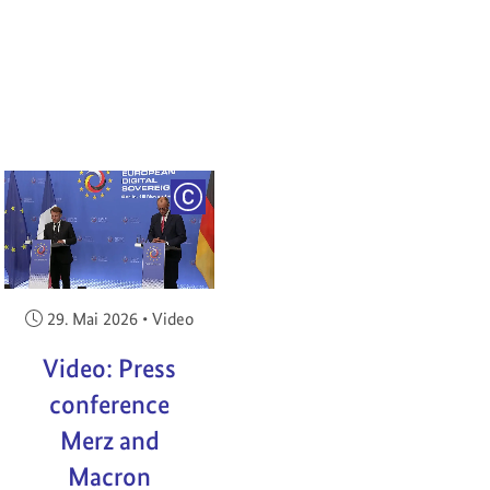
RIGHT
COPYRIGHT
Veröffentlicht am:
29. Mai 2026
•
Video
Video: Press
conference
Merz and
Macron