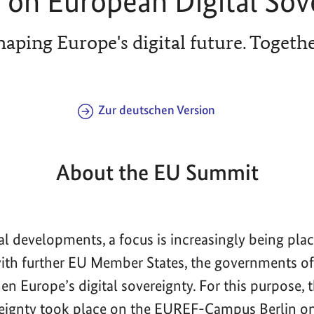
on European Digital Sov
haping Europe's digital future. Togethe
Zur deutschen Version
About the EU Summit
bal developments, a focus is increasingly being pla
with further EU Member States, the governments 
en Europe’s digital sovereignty. For this purpose,
reignty took place on the EUREF-Campus Berlin o