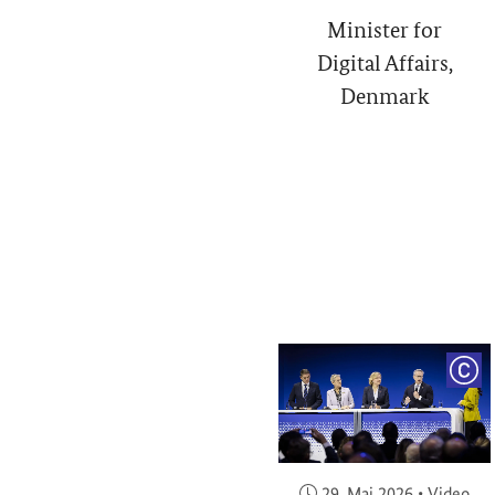
Minister for
Digital Affairs,
Denmark
COP
Veröffentlicht am:
29. Mai 2026
•
Video