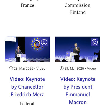
France
Commission,
Finland
YRIGHT
COPYRIGHT
COPY
Veröffentlicht am:
Veröffentlicht am:
29. Mai 2026
•
Video
29. Mai 2026
•
Video
Video: Keynote
Video: Keynote
by Chancellor
by President
Friedrich Merz
Emmanuel
Macron
Federal