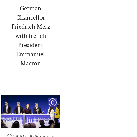
German
Chancellor
Friedrich Merz
with french
President
Emmanuel
Macron
RIGHT
COPYRIGHT
Veröffentlicht am:
29. Mai 2026
•
Video