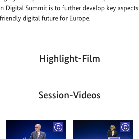
n Digital Summit is to further develop key aspects
riendly digital future for Europe.
Highlight-Film
Aktueller
Gesamtlaufzeit
00:00
|
00:00
Zeitpunkt
Session-Videos
YRIGHT
COPYRIGHT
COPY