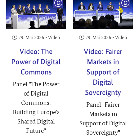
YRIGHT
COPYRIGHT
COPY
Veröffentlicht am:
Veröffentlicht am:
29. Mai 2026
•
Video
29. Mai 2026
•
Video
Video: The
Video: Fairer
Power of Digital
Markets in
Commons
Support of
Digital
Panel "The Power
Sovereignty
of Digital
Commons:
Panel "Fairer
Building Europe’s
Markets in
Shared Digital
Support of Digital
Future"
Sovereignty"