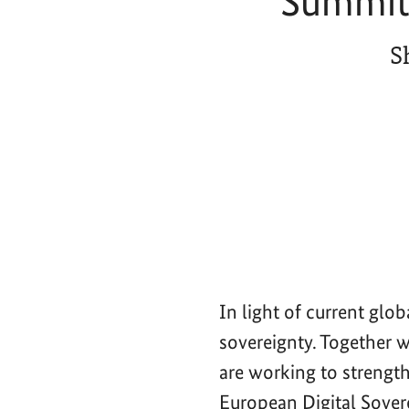
Summit 
S
In light of current glo
sovereignty. Together 
are working to strength
European Digital Sove