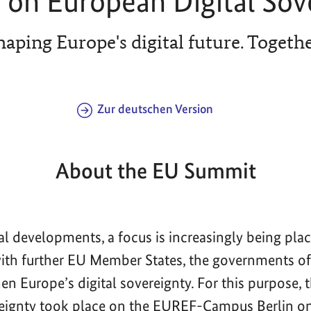
on European Digital Sov
haping Europe's digital future. Togethe
Zur deutschen Version
About the EU Summit
bal developments, a focus is increasingly being pla
with further EU Member States, the governments 
en Europe’s digital sovereignty. For this purpose,
reignty took place on the EUREF-Campus Berlin o