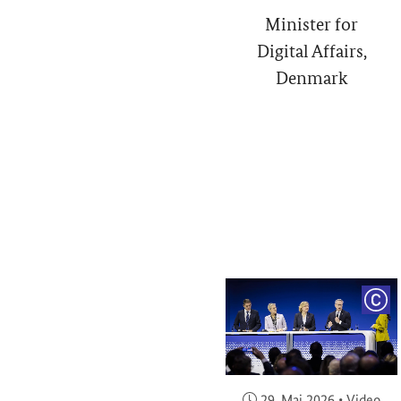
Minister for
Digital Affairs,
Denmark
COP
Veröffentlicht am:
29. Mai 2026
•
Video