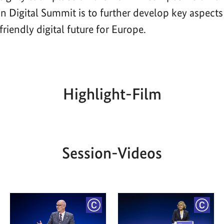
n Digital Summit is to further develop key aspects
riendly digital future for Europe.
Highlight-Film
Aktueller
Gesamtlaufzeit
00:00
|
00:00
Zeitpunkt
Session-Videos
YRIGHT
COPYRIGHT
COPY