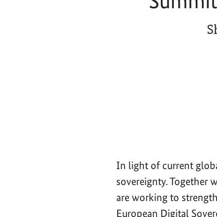
Summit 
S
In light of current glo
sovereignty. Together 
are working to strength
European Digital Sove