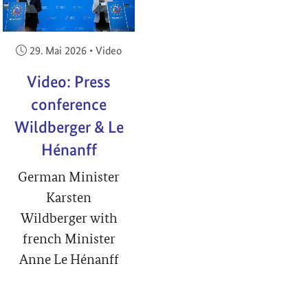
Veröffentlicht am:
29. Mai 2026
•
Video
Video: Press
conference
Wildberger & Le
Hénanff
German Minister
Karsten
Wildberger with
french Minister
Anne Le Hénanff