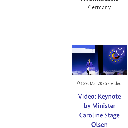
Germany
COP
Veröffentlicht am:
29. Mai 2026
•
Video
Video: Keynote
by Minister
Caroline Stage
Olsen