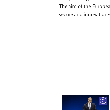
The aim of the Europea
secure and innovation-f
Video-
Player
COP