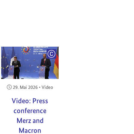
RIGHT
COPYRIGHT
Veröffentlicht am:
29. Mai 2026
•
Video
Video: Press
conference
Merz and
Macron