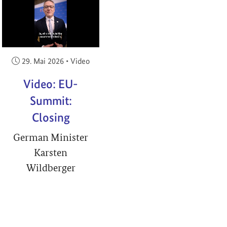
RIGHT
Veröffentlicht am:
29. Mai 2026
•
Video
Video: EU-
Summit:
Closing
German Minister
Karsten
Wildberger