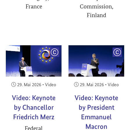
France
Commission,
Finland
YRIGHT
COPYRIGHT
COPY
Veröffentlicht am:
Veröffentlicht am:
29. Mai 2026
•
Video
29. Mai 2026
•
Video
Video: Keynote
Video: Keynote
by Chancellor
by President
Friedrich Merz
Emmanuel
Macron
Federal