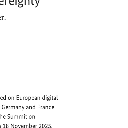
ereignty
r.
ced on European digital
of Germany and France
 the Summit on
n 18 November 2025.