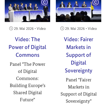
YRIGHT
COPYRIGHT
COPY
Veröffentlicht am:
Veröffentlicht am:
29. Mai 2026
•
Video
29. Mai 2026
•
Video
Video: The
Video: Fairer
Power of Digital
Markets in
Commons
Support of
Digital
Panel "The Power
Sovereignty
of Digital
Commons:
Panel "Fairer
Building Europe’s
Markets in
Shared Digital
Support of Digital
Future"
Sovereignty"