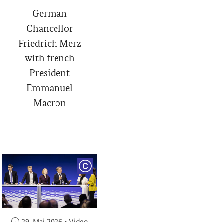
German
Chancellor
Friedrich Merz
with french
President
Emmanuel
Macron
RIGHT
COPYRIGHT
Veröffentlicht am:
29. Mai 2026
•
Video