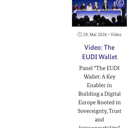
COP
Veröffentlicht am:
29. Mai 2026
•
Video
Video: The
EUDI Wallet
Panel "The EUDI
Wallet: A Key
Enabler in
Building a Digital
Europe Rooted in
Sovereignty, Trust
and
Interoperability"