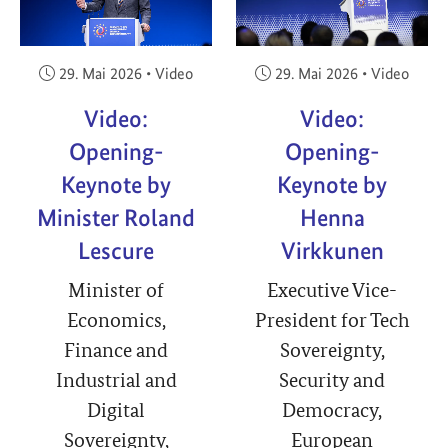
Veröffentlicht am:
Veröffentlicht am:
29. Mai 2026
•
Video
29. Mai 2026
•
Video
Video:
Video:
Opening-
Opening-
Keynote by
Keynote by
Minister Roland
Henna
Lescure
Virkkunen
Minister of
Executive Vice-
Economics,
President for Tech
Finance and
Sovereignty,
Industrial and
Security and
Digital
Democracy,
Sovereignty,
European