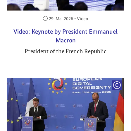
Veröffentlicht am:
29. Mai 2026
•
Video
Video: Keynote by President Emmanuel
Macron
President of the French Republic
COPYRI