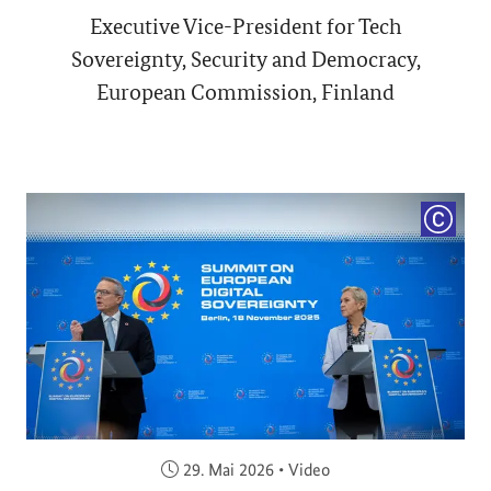
Executive Vice-President for Tech
Sovereignty, Security and Democracy,
European Commission, Finland
COPYRI
Veröffentlicht am:
29. Mai 2026
•
Video