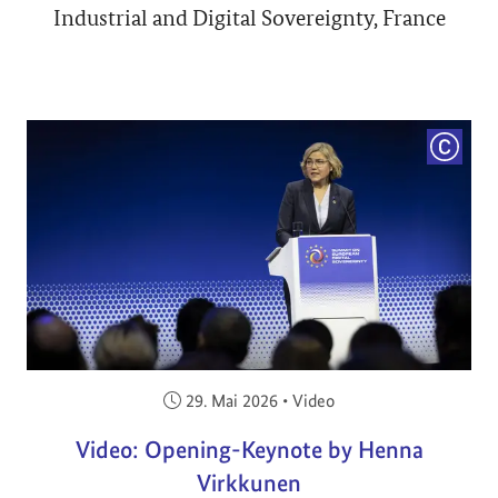
Industrial and Digital Sovereignty, France
COPYRI
Veröffentlicht am:
29. Mai 2026
•
Video
Video: Opening-Keynote by Henna
Virkkunen