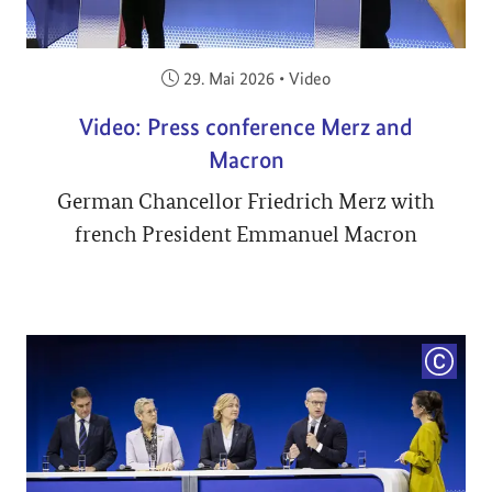
Veröffentlicht am:
29. Mai 2026
•
Video
Video: Press conference Merz and
Macron
German Chancellor Friedrich Merz with
french President Emmanuel Macron
COPYRI