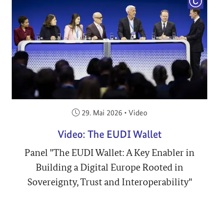
COPYRI
Veröffentlicht am:
29. Mai 2026
•
Video
Video: The EUDI Wallet
Panel "The EUDI Wallet: A Key Enabler in
Building a Digital Europe Rooted in
Sovereignty, Trust and Interoperability"