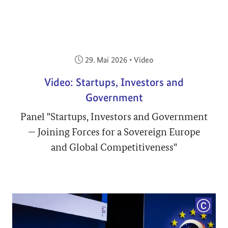
Veröffentlicht am:
29. Mai 2026
•
Video
Video: Startups, Investors and
Government
Panel "Startups, Investors and Government
— Joining Forces for a Sovereign Europe
and Global Competitiveness"
COPYRI