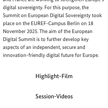
digital sovereignty. For this purpose, the
Summit on European Digital Sovereignty took
place on the EUREF-Campus Berlin on 18
November 2025. The aim of the European
Digital Summit is to further develop key
aspects of an independent, secure and
innovation-friendly digital future for Europe.
Highlight-Film
Aktueller
Gesamtlaufzeit
00:00
|
00:00
Zeitpunkt
Video-
Player
Session-Videos