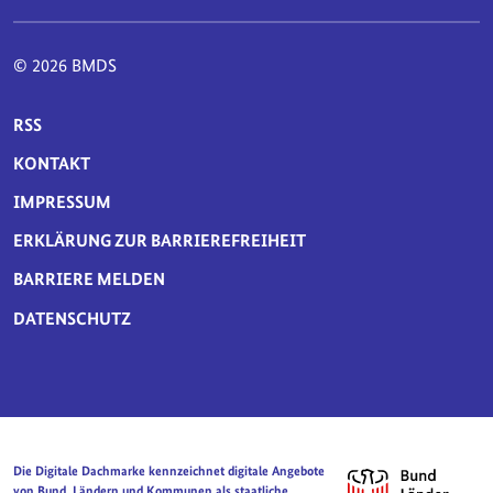
© 2026 BMDS
SERVICE-NAVIGATION FUSSBEREICH
RSS
KONTAKT
IMPRESSUM
ERKLÄRUNG ZUR BARRIEREFREIHEIT
BARRIERE MELDEN
DATENSCHUTZ
Die Digitale Dachmarke kennzeichnet digitale Angebote
von Bund, Ländern und Kommunen als staatliche