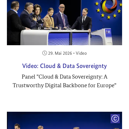
Veröffentlicht am:
29. Mai 2026
•
Video
Video: Cloud & Data Sovereignty
Panel "Cloud & Data Sovereignty: A
Trustworthy Digital Backbone for Europe"
COPYRI