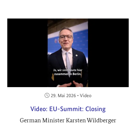
Veröffentlicht am:
29. Mai 2026
•
Video
Video: EU-Summit: Closing
German Minister Karsten Wildberger