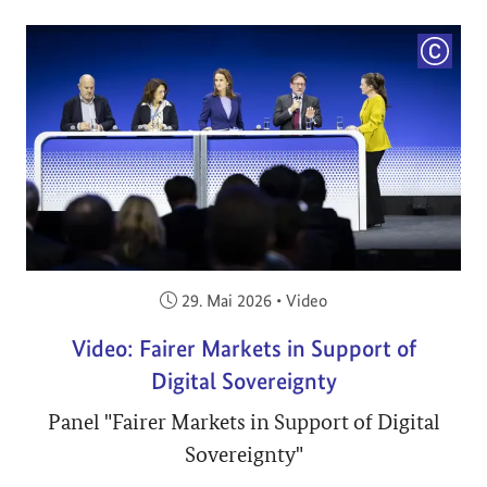
COPYRI
Veröffentlicht am:
29. Mai 2026
•
Video
Video: Fairer Markets in Support of
Digital Sovereignty
Panel "Fairer Markets in Support of Digital
Sovereignty"